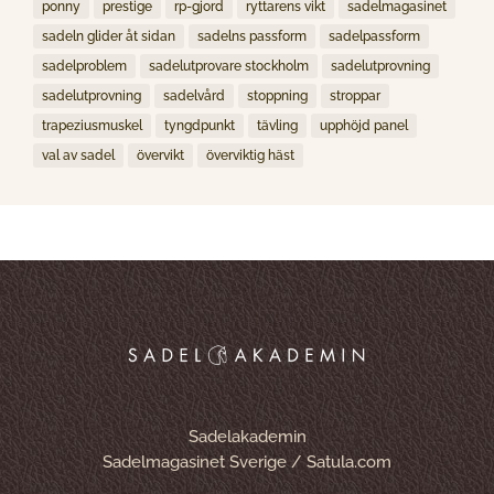
ponny
prestige
rp-gjord
ryttarens vikt
sadelmagasinet
sadeln glider åt sidan
sadelns passform
sadelpassform
sadelproblem
sadelutprovare stockholm
sadelutprovning
sadelutprovning
sadelvård
stoppning
stroppar
trapeziusmuskel
tyngdpunkt
tävling
upphöjd panel
val av sadel
övervikt
överviktig häst
Sadelakademin
Sadelmagasinet Sverige / Satula.com