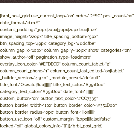
[brbl_post_grid use_current_loop=”on” order=”DESC” post_count=”12″
date_format=”d.m.Y”
content_padding=”30px|20px|30px|20px|true|true”
image_height=”220px” title_spacing_bottom=”5px”
btn_spacing_top=”49px” category_bg=”#ddcfbe”
column_gap_x=”10px” column_gap_y=”10px” show_categories=”on”
show_author=”off” pagination_type=”loadmore”
overlay_icon_color=”#EFDECD” column_count_tablet=”2″
column_count_phone=”1″ column_count_last_edited=”on|tablet”
_builder_version=”4.9.10″ _module_preset=”default”
title_font=”Oswald|600|||||||” title_text_color=”#351D00″
category_text_color=”#351D00″ date_font=”||||||||”
custom_button=”on” button_text_color=”#CC7335″
button_border_width=”1px” button_border_color=”#351D00″
button_border_radius=”0px” button_font=”|||on|||||”
button_use_icon=”off” custom_margin=”|10px|||false|false”
locked=”off” global_colors_info=”{}”][/brbl_post_grid]