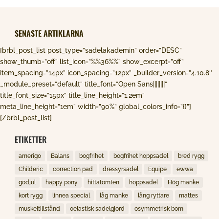
SENASTE ARTIKLARNA
[brbl_post_list post_type=”sadelakademin” order=”DESC”
show_thumb=”off” list_icon=”%%36%%” show_excerpt=”off”
item_spacing=”14px” icon_spacing=”12px” _builder_version=”4.10.8″
_module_preset=”default” title_font=”Open Sans||||||||”
title_font_size=”15px” title_line_height=”1.2em”
meta_line_height=”1em” width=”90%” global_colors_info=”{}”]
[/brbl_post_list]
ETIKETTER
amerigo
Balans
bogfrihet
bogfrihet hoppsadel
bred rygg
Childeric
correction pad
dressyrsadel
Equipe
ewwa
godjul
happy pony
hittatomten
hoppsadel
Hög manke
kort rygg
linnea special
låg manke
lång ryttare
mattes
muskeltillstånd
oelastisk sadelgjord
osymmetrisk bom