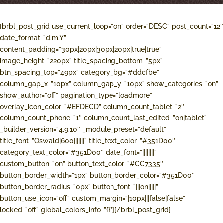
[brbl_post_grid use_current_loop=”on” order=”DESC” post_count=”12″
date_format=”d.m.Y”
content_padding=”30px|20px|30px|20px|true|true”
image_height=”220px” title_spacing_bottom=”5px”
btn_spacing_top=”49px” category_bg=”#ddcfbe”
column_gap_x=”10px” column_gap_y=”10px” show_categories=”on”
show_author=”off” pagination_type=”loadmore”
overlay_icon_color=”#EFDECD” column_count_tablet=”2″
column_count_phone=”1″ column_count_last_edited=”on|tablet”
_builder_version=”4.9.10″ _module_preset=”default”
title_font=”Oswald|600|||||||” title_text_color=”#351D00″
category_text_color=”#351D00″ date_font=”||||||||”
custom_button=”on” button_text_color=”#CC7335″
button_border_width=”1px” button_border_color=”#351D00″
button_border_radius=”0px” button_font=”|||on|||||”
button_use_icon=”off” custom_margin=”|10px|||false|false”
locked=”off” global_colors_info=”{}”][/brbl_post_grid]