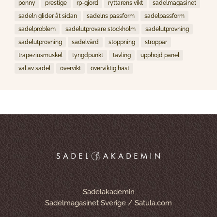
ponny
prestige
rp-gjord
ryttarens vikt
sadelmagasinet
sadeln glider åt sidan
sadelns passform
sadelpassform
sadelproblem
sadelutprovare stockholm
sadelutprovning
sadelutprovning
sadelvård
stoppning
stroppar
trapeziusmuskel
tyngdpunkt
tävling
upphöjd panel
val av sadel
övervikt
överviktig häst
Sadelakademin
Sadelmagasinet Sverige / Satula.com