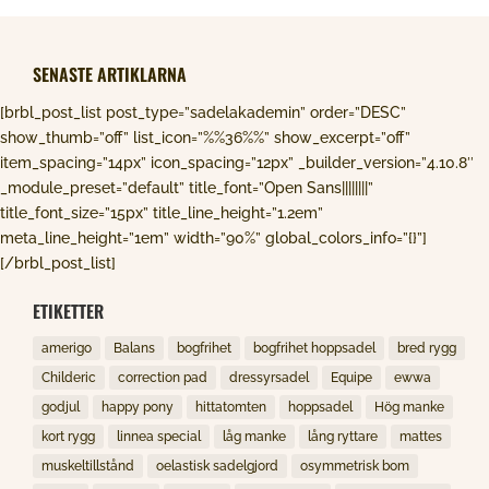
SENASTE ARTIKLARNA
[brbl_post_list post_type=”sadelakademin” order=”DESC”
show_thumb=”off” list_icon=”%%36%%” show_excerpt=”off”
item_spacing=”14px” icon_spacing=”12px” _builder_version=”4.10.8″
_module_preset=”default” title_font=”Open Sans||||||||”
title_font_size=”15px” title_line_height=”1.2em”
meta_line_height=”1em” width=”90%” global_colors_info=”{}”]
[/brbl_post_list]
ETIKETTER
amerigo
Balans
bogfrihet
bogfrihet hoppsadel
bred rygg
Childeric
correction pad
dressyrsadel
Equipe
ewwa
godjul
happy pony
hittatomten
hoppsadel
Hög manke
kort rygg
linnea special
låg manke
lång ryttare
mattes
muskeltillstånd
oelastisk sadelgjord
osymmetrisk bom