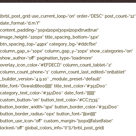
[brbl_post_grid use_current_loop=”on” order=”DESC” post_count=”12″
date_format=”d.m.Y”
content_padding=”30px|20px|30px|20px|true|true”
image_height=”220px” title_spacing_bottom=”5px”
btn_spacing_top=”49px” category_bg=”#ddcfbe”
column_gap_x=”10px” column_gap_y=”10px” show_categories=”on”
show_author=”off” pagination_type=”loadmore”
overlay_icon_color=”#EFDECD” column_count_tablet=”2″
column_count_phone=”1″ column_count_last_edited=”on|tablet”
_builder_version=”4.9.10″ _module_preset=”default”
title_font=”Oswald|600|||||||” title_text_color=”#351D00″
category_text_color=”#351D00″ date_font=”||||||||”
custom_button=”on” button_text_color=”#CC7335″
button_border_width=”1px” button_border_color=”#351D00″
button_border_radius=”0px” button_font=”|||on|||||”
button_use_icon=”off” custom_margin=”|10px|||false|false”
locked=”off” global_colors_info=”{}”][/brbl_post_grid]