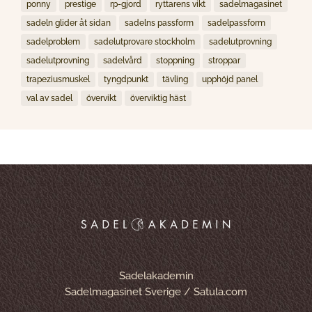
ponny
prestige
rp-gjord
ryttarens vikt
sadelmagasinet
sadeln glider åt sidan
sadelns passform
sadelpassform
sadelproblem
sadelutprovare stockholm
sadelutprovning
sadelutprovning
sadelvård
stoppning
stroppar
trapeziusmuskel
tyngdpunkt
tävling
upphöjd panel
val av sadel
övervikt
överviktig häst
Sadelakademin
Sadelmagasinet Sverige / Satula.com