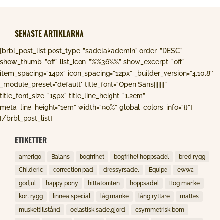
SENASTE ARTIKLARNA
[brbl_post_list post_type=”sadelakademin” order=”DESC”
show_thumb=”off” list_icon=”%%36%%” show_excerpt=”off”
item_spacing=”14px” icon_spacing=”12px” _builder_version=”4.10.8″
_module_preset=”default” title_font=”Open Sans||||||||”
title_font_size=”15px” title_line_height=”1.2em”
meta_line_height=”1em” width=”90%” global_colors_info=”{}”]
[/brbl_post_list]
ETIKETTER
amerigo
Balans
bogfrihet
bogfrihet hoppsadel
bred rygg
Childeric
correction pad
dressyrsadel
Equipe
ewwa
godjul
happy pony
hittatomten
hoppsadel
Hög manke
kort rygg
linnea special
låg manke
lång ryttare
mattes
muskeltillstånd
oelastisk sadelgjord
osymmetrisk bom