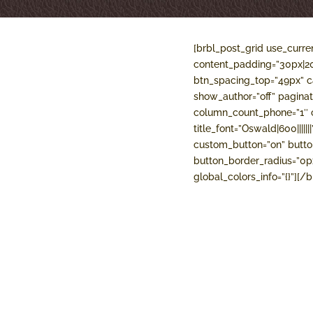
[brbl_post_grid use_curre
content_padding=”30px|20
btn_spacing_top=”49px” 
show_author=”off” pagina
column_count_phone=”1″ co
title_font=”Oswald|600|||||
custom_button=”on” butto
button_border_radius=”0px”
global_colors_info=”{}”][/