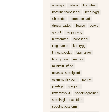
amerigo
Balans
bogfrihet
bogfrihet hoppsadel
bred rygg
Childeric
correction pad
dressyrsadel
Equipe
ewwa
godjul
happy pony
hittatomten
hoppsadel
Hög manke
kort rygg
linnea special
låg manke
lång ryttare
mattes
muskeltillstånd
oelastisk sadelgjord
osymmetrisk bom
ponny
prestige
rp-gjord
ryttarens vikt
sadelmagasinet
sadeln glider åt sidan
sadelns passform