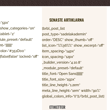
SENASTE ARTIKLARNA
=”5px”
show_categories=”on”
[brbl_post_list
ablet=”2″
post_type=”sadelakademin”
ule_preset=”default”
order=”DESC” show_thumb=”off”
||||||||”
list_icon=”%%36%%” show_excerpt=”off”
color=”#351D00″
item_spacing=”14px”
false|false” locked=”off”
icon_spacing=”12px”
_builder_version=”4.10.8″
_module_preset=”default”
title_font=”Open Sans||||||||”
title_font_size=”15px”
title_line_height=”1.2em”
meta_line_height=”1em” width=”90%”
global_colors_info=”{}”][/brbl_post_list]
ETIKETTER