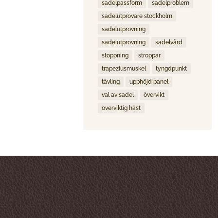
sadelpassform
sadelproblem
sadelutprovare stockholm
sadelutprovning
sadelutprovning
sadelvård
stoppning
stroppar
trapeziusmuskel
tyngdpunkt
tävling
upphöjd panel
val av sadel
övervikt
överviktig häst