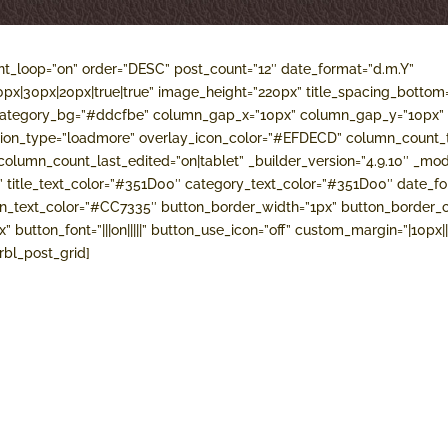
nt_loop=”on” order=”DESC” post_count=”12″ date_format=”d.m.Y”
px|30px|20px|true|true” image_height=”220px” title_spacing_bottom
category_bg=”#ddcfbe” column_gap_x=”10px” column_gap_y=”10px” 
tion_type=”loadmore” overlay_icon_color=”#EFDECD” column_count_t
lumn_count_last_edited=”on|tablet” _builder_version=”4.9.10″ _mod
||” title_text_color=”#351D00″ category_text_color=”#351D00″ date_font=”
n_text_color=”#CC7335″ button_border_width=”1px” button_border_
 button_font=”|||on|||||” button_use_icon=”off” custom_margin=”|10px|||
brbl_post_grid]