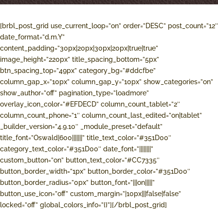
[brbl_post_grid use_current_loop=”on” order=”DESC” post_count=”12″
date_format=”d.m.Y”
content_padding=”30px|20px|30px|20px|true|true”
image_height=”220px” title_spacing_bottom=”5px”
btn_spacing_top=”49px” category_bg=”#ddcfbe”
column_gap_x=”10px” column_gap_y=”10px” show_categories=”on”
show_author=”off” pagination_type=”loadmore”
overlay_icon_color=”#EFDECD” column_count_tablet=”2″
column_count_phone=”1″ column_count_last_edited=”on|tablet”
_builder_version=”4.9.10″ _module_preset=”default”
title_font=”Oswald|600|||||||” title_text_color=”#351D00″
category_text_color=”#351D00″ date_font=”||||||||”
custom_button=”on” button_text_color=”#CC7335″
button_border_width=”1px” button_border_color=”#351D00″
button_border_radius=”0px” button_font=”|||on|||||”
button_use_icon=”off” custom_margin=”|10px|||false|false”
locked=”off” global_colors_info=”{}”][/brbl_post_grid]