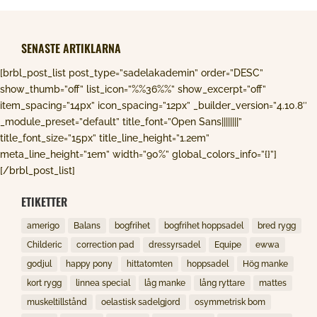
SENASTE ARTIKLARNA
[brbl_post_list post_type=”sadelakademin” order=”DESC”
show_thumb=”off” list_icon=”%%36%%” show_excerpt=”off”
item_spacing=”14px” icon_spacing=”12px” _builder_version=”4.10.8″
_module_preset=”default” title_font=”Open Sans||||||||”
title_font_size=”15px” title_line_height=”1.2em”
meta_line_height=”1em” width=”90%” global_colors_info=”{}”]
[/brbl_post_list]
ETIKETTER
amerigo
Balans
bogfrihet
bogfrihet hoppsadel
bred rygg
Childeric
correction pad
dressyrsadel
Equipe
ewwa
godjul
happy pony
hittatomten
hoppsadel
Hög manke
kort rygg
linnea special
låg manke
lång ryttare
mattes
muskeltillstånd
oelastisk sadelgjord
osymmetrisk bom