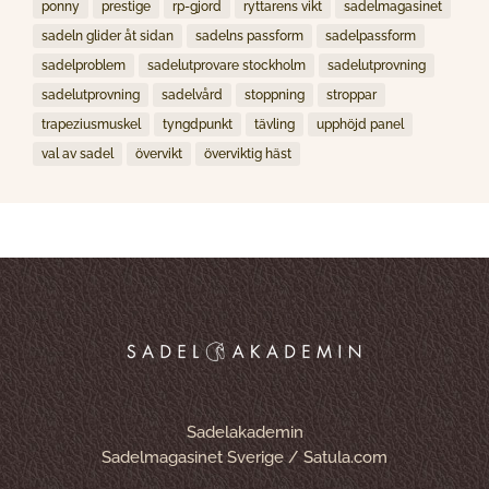
ponny
prestige
rp-gjord
ryttarens vikt
sadelmagasinet
sadeln glider åt sidan
sadelns passform
sadelpassform
sadelproblem
sadelutprovare stockholm
sadelutprovning
sadelutprovning
sadelvård
stoppning
stroppar
trapeziusmuskel
tyngdpunkt
tävling
upphöjd panel
val av sadel
övervikt
överviktig häst
Sadelakademin
Sadelmagasinet Sverige / Satula.com